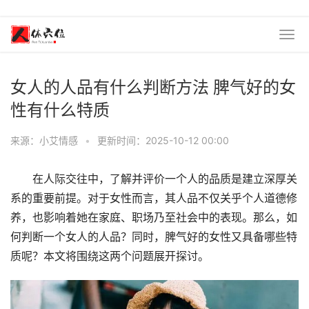
女人的人品有什么判断方法 脾气好的女
性有什么特质
来源：小艾情感
•
更新时间：2025-10-12 00:00
在人际交往中，了解并评价一个人的品质是建立深厚关
系的重要前提。对于女性而言，其人品不仅关乎个人道德修
养，也影响着她在家庭、职场乃至社会中的表现。那么，如
何判断一个女人的人品？同时，脾气好的女性又具备哪些特
质呢？本文将围绕这两个问题展开探讨。