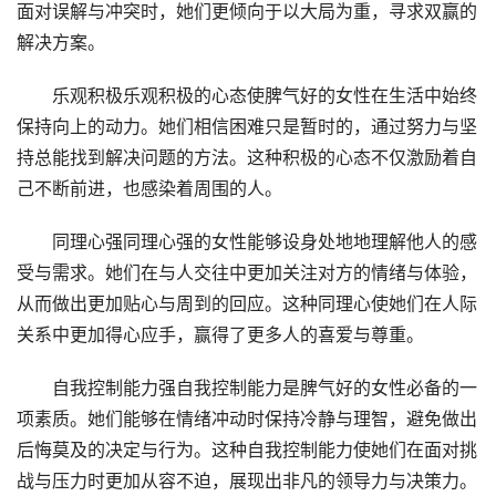
面对误解与冲突时，她们更倾向于以大局为重，寻求双赢的
解决方案。
乐观积极乐观积极的心态使脾气好的女性在生活中始终
保持向上的动力。她们相信困难只是暂时的，通过努力与坚
持总能找到解决问题的方法。这种积极的心态不仅激励着自
己不断前进，也感染着周围的人。
同理心强同理心强的女性能够设身处地地理解他人的感
受与需求。她们在与人交往中更加关注对方的情绪与体验，
从而做出更加贴心与周到的回应。这种同理心使她们在人际
关系中更加得心应手，赢得了更多人的喜爱与尊重。
自我控制能力强自我控制能力是脾气好的女性必备的一
项素质。她们能够在情绪冲动时保持冷静与理智，避免做出
后悔莫及的决定与行为。这种自我控制能力使她们在面对挑
战与压力时更加从容不迫，展现出非凡的领导力与决策力。