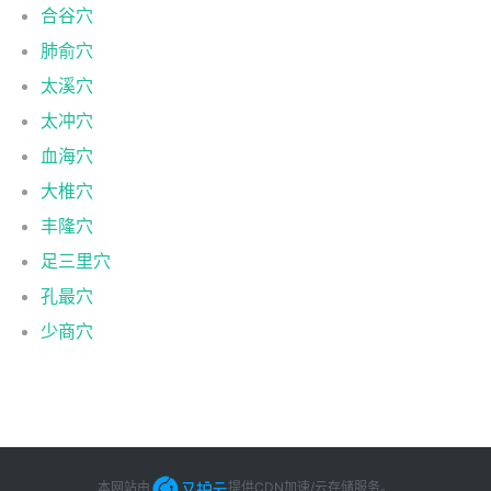
合谷穴
肺俞穴
太溪穴
太冲穴
血海穴
大椎穴
丰隆穴
足三里穴
孔最穴
少商穴
本网站由
提供CDN加速/云存储服务
。