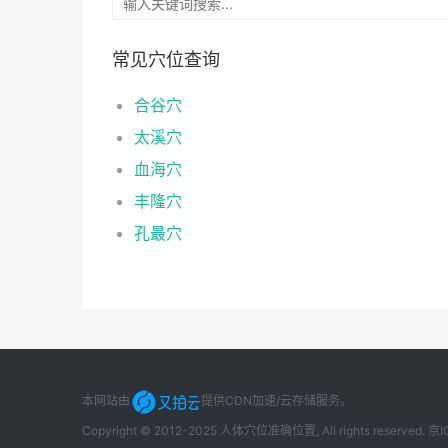
常见穴位查询
合谷穴
太溪穴
血海穴
丰隆穴
孔最穴
本网站由
提供CDN加速/云存储服务
。
Copyright © 2012-2025 人体穴位准确位置, All rights reserved.
京I