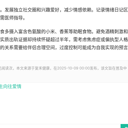
。发展独立社交圈和兴趣爱好，减少情感依赖。记录情绪日记区
需医师指导。
食多摄入富含色氨酸的小米、香蕉等助眠食物。避免酒精刺激和
实质出轨证据却持续怀疑超过半年，需考虑焦虑症或偏执型人格
的关系需要给伴侣合理空间，过度控制可能成为自我实现的预言
已阅读
次，本文来源于复禾健康，在2025-10-09 00:00发布，该文旨在普及中
生向往爱情