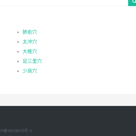
肺俞穴
太冲穴
大椎穴
足三里穴
少商穴
CP备16028415号-2