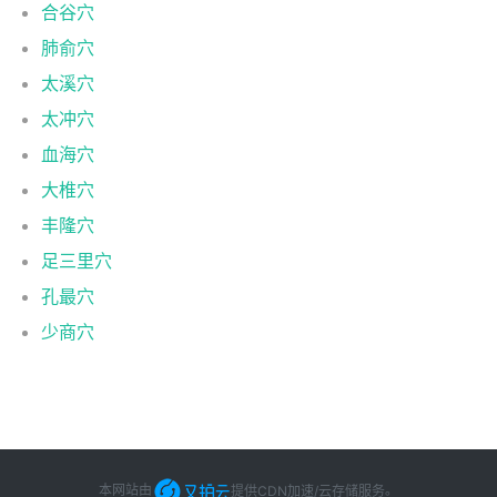
合谷穴
肺俞穴
太溪穴
太冲穴
血海穴
大椎穴
丰隆穴
足三里穴
孔最穴
少商穴
本网站由
提供CDN加速/云存储服务
。