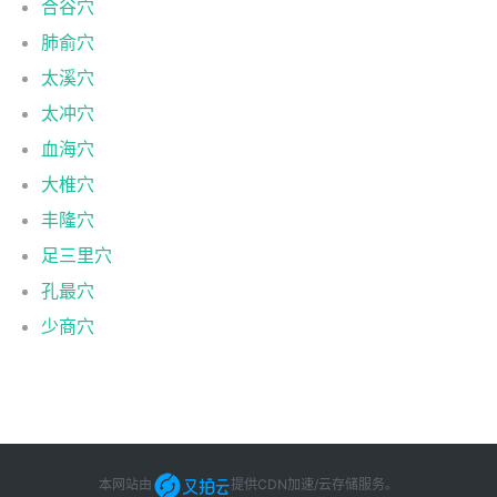
合谷穴
肺俞穴
太溪穴
太冲穴
血海穴
大椎穴
丰隆穴
足三里穴
孔最穴
少商穴
本网站由
提供CDN加速/云存储服务
。