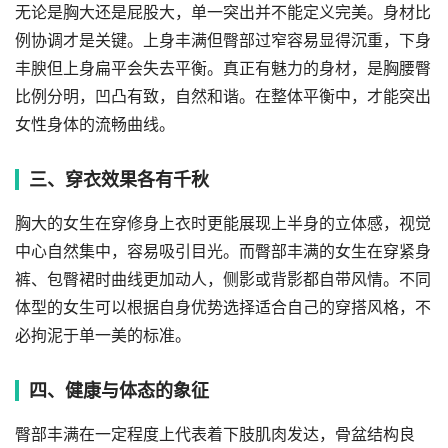
无论是胸大还是屁股大，单一突出并不能定义完美。身材比
例协调才是关键。上身丰满但臀部过窄容易显得沉重，下身
丰腴但上身扁平会失去平衡。真正有魅力的身材，是胸腰臀
比例分明，凹凸有致，自然和谐。在整体平衡中，才能突出
女性身体的流畅曲线。
三、穿衣效果各有千秋
胸大的女生在穿修身上衣时更能展现上半身的立体感，视觉
中心自然集中，容易吸引目光。而臀部丰满的女生在穿紧身
裤、包臀裙时曲线更加动人，侧影或背影都自带风情。不同
体型的女生可以根据自身优势选择适合自己的穿搭风格，不
必拘泥于单一美的标准。
四、健康与体态的象征
臀部丰满在一定程度上代表着下肢肌肉发达，骨盆结构良