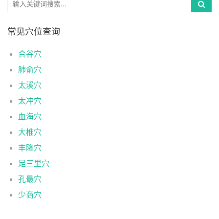
常见穴位查询
合谷穴
肺俞穴
太溪穴
太冲穴
血海穴
大椎穴
丰隆穴
足三里穴
孔最穴
少商穴