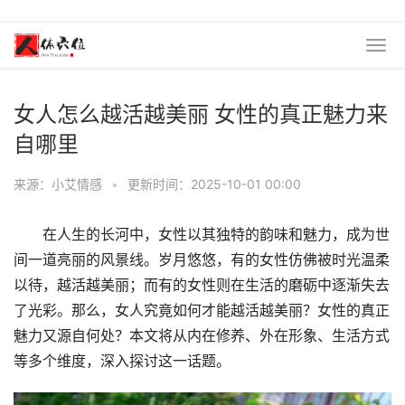
女人怎么越活越美丽 女性的真正魅力来
自哪里
来源：小艾情感
•
更新时间：2025-10-01 00:00
在人生的长河中，女性以其独特的韵味和魅力，成为世
间一道亮丽的风景线。岁月悠悠，有的女性仿佛被时光温柔
以待，越活越美丽；而有的女性则在生活的磨砺中逐渐失去
了光彩。那么，女人究竟如何才能越活越美丽？女性的真正
魅力又源自何处？本文将从内在修养、外在形象、生活方式
等多个维度，深入探讨这一话题。