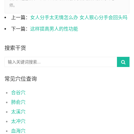
师。
上一篇：
女人分手太无情怎么办 女人狠心分手会回头吗
下一篇：
这样提高男人的性功能
搜索干货
常见穴位查询
合谷穴
肺俞穴
太溪穴
太冲穴
血海穴