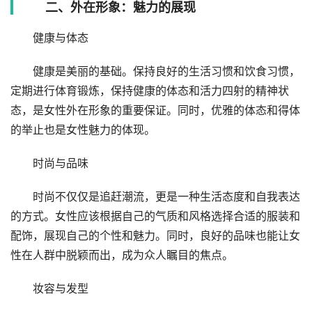
二、外在形象：魅力的展现
健康与体态
健康是美丽的基础。保持良好的生活习惯和饮食习惯，
定期进行体育锻炼，保持健康的体态和活力四射的精神状
态，是女性外在形象的重要保证。同时，优雅的体态和得体
的举止也是女性魅力的体现。
时尚与品味
时尚不仅仅是追赶潮流，更是一种生活态度和自我表达
的方式。女性应该根据自己的气质和风格选择合适的服装和
配饰，展现自己的个性和魅力。同时，良好的品味也能让女
性在人群中脱颖而出，成为众人瞩目的焦点。
妆容与发型