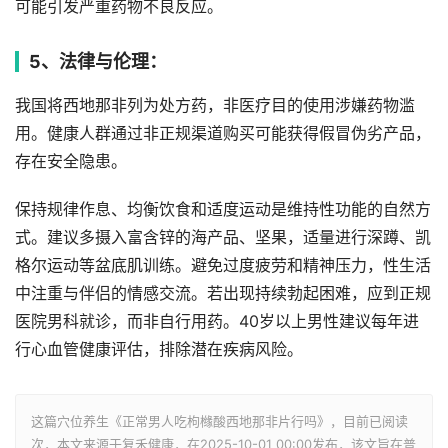
可能引发严重药物不良反应。
5、法律与伦理：
我国将西地那非列为处方药，非医疗目的使用涉嫌药物滥
用。健康人群通过非正规渠道购买可能获得假冒伪劣产品，
存在安全隐患。
保持规律作息、均衡饮食和适度运动是维持性功能的自然方
式。建议多摄入富含锌的海产品、坚果，适量进行深蹲、凯
格尔运动等盆底肌训练。避免过度疲劳和精神压力，性生活
中注重与伴侣的情感交流。若出现持续勃起困难，应到正规
医院男科就诊，而非自行用药。40岁以上男性建议每年进
行心血管健康评估，排除潜在疾病风险。
这篇穴位养生《正常男人吃枸橼酸西地那非片行吗》，目前已阅读
次，本文来源于复禾健康，在2025-10-01 00:00发布，该文旨在普