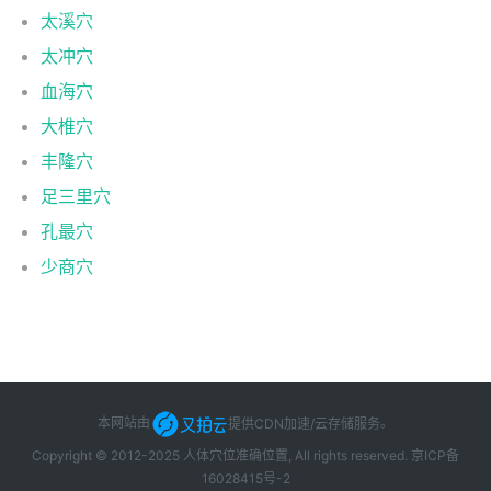
太溪穴
太冲穴
血海穴
大椎穴
丰隆穴
足三里穴
孔最穴
少商穴
本网站由
提供CDN加速/云存储服务
。
Copyright © 2012-2025 人体穴位准确位置, All rights reserved.
京ICP备
16028415号-2