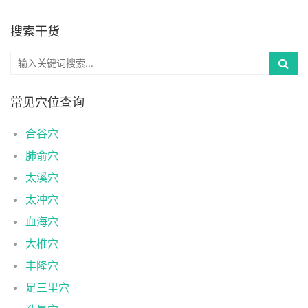
搜索干货
常见穴位查询
合谷穴
肺俞穴
太溪穴
太冲穴
血海穴
大椎穴
丰隆穴
足三里穴