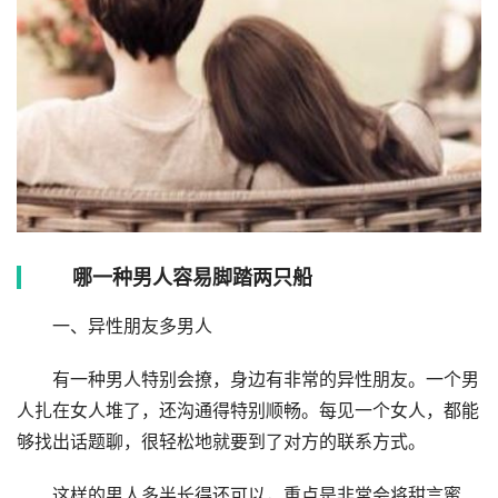
哪一种男人容易脚踏两只船
一、异性朋友多男人
有一种男人特别会撩，身边有非常的异性朋友。一个男
人扎在女人堆了，还沟通得特别顺畅。每见一个女人，都能
够找出话题聊，很轻松地就要到了对方的联系方式。
这样的男人多半长得还可以，重点是非常会将甜言蜜