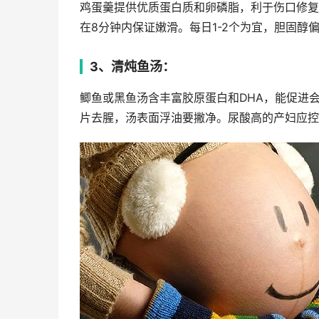
鸡蛋羹提供优质蛋白质和卵磷脂，利于伤口修复
在8分钟内保证嫩滑。每日1-2个为宜，胆固醇
3、清炖鱼汤：
鲫鱼或黑鱼汤含丰富胶原蛋白和DHA，能促进
片去腥，汤表面浮油要撇净。尿酸高的产妇应控