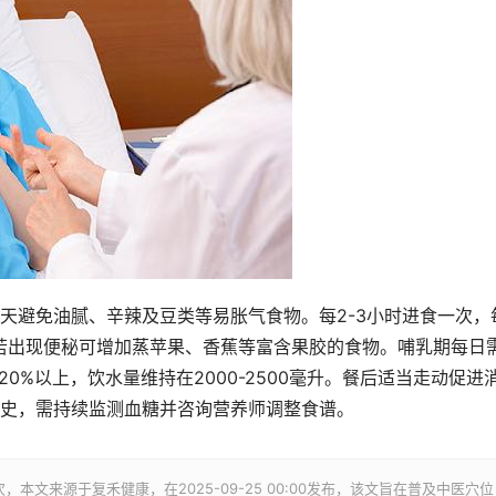
天避免油腻、辛辣及豆类等易胀气食物。每2-3小时进食一次，
，若出现便秘可增加蒸苹果、香蕉等富含果胶的食物。哺乳期每日
0%以上，饮水量维持在2000-2500毫升。餐后适当走动促进
史，需持续监测血糖并咨询营养师调整食谱。
次，本文来源于复禾健康，在2025-09-25 00:00发布，该文旨在普及中医穴位