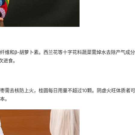
纤维和β-胡萝卜素。西兰花等十字花科蔬菜需焯水去除产气成
次进食。
枣需去核防上火，桂圆每日用量不超过10颗。阴虚火旺体质者
本。