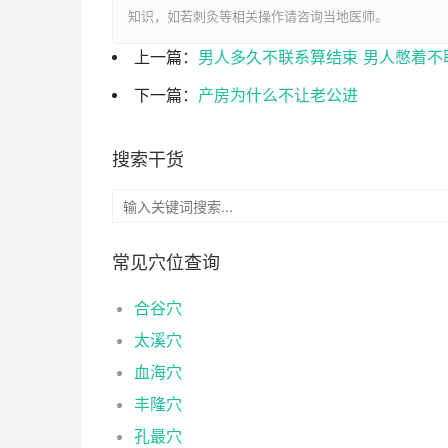
知识，如若刺灸等相关操作请咨询当地医师。
上一篇：
男人多久不联系算结束 男人憋着不
下一篇：
产房为什么不让老公进
搜索干货
常见穴位查询
合谷穴
太溪穴
血海穴
丰隆穴
孔最穴