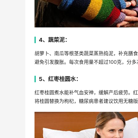
4、蔬菜泥：
胡萝卜、南瓜等根茎类蔬菜蒸熟捣泥，补充膳食
避免引发腹胀。每次食用量不超过100克，分多
5、红枣桂圆水：
红枣桂圆煮水能补气血安神，缓解产后疲劳。红
将桂圆替换为枸杞，糖尿病患者建议饮用无糖版