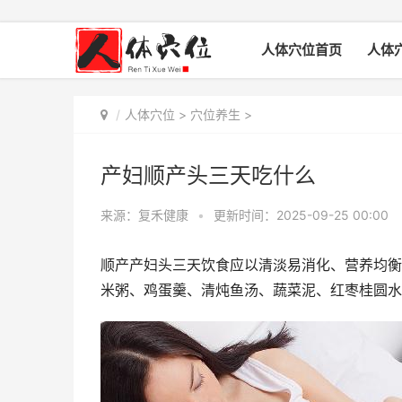
人体穴位首页
人体
人体穴位
>
穴位养生
>
产妇顺产头三天吃什么
来源：复禾健康
•
更新时间：2025-09-25 00:00
顺产产妇头三天饮食应以清淡易消化、营养均衡
米粥、鸡蛋羹、清炖鱼汤、蔬菜泥、红枣桂圆水