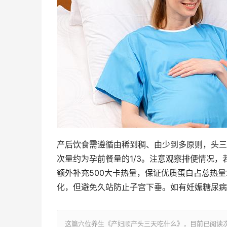
产后饮食需遵循由稀到稠、由少到多原则，头三
次量约为孕前餐量的1/3。注意观察排便情况
额外补充500大卡热量，保证优质蛋白占总热量2
化，但避免久站防止子宫下垂。如有妊娠糖尿病
这篇穴位养生《产妇顺产头三天吃什么》，目前已阅读