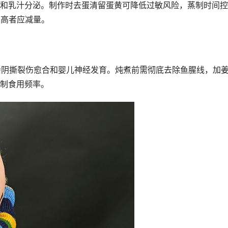
和乳汁分泌。制作时去蛋清留蛋黄可降低过敏风险，蒸制时间控
偏高者应减量。
会阴撕裂伤愈合和婴儿神经发育。炖煮前需彻底去除鱼腥线，加
制食用频率。