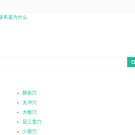
联系是为什么
肺俞穴
太冲穴
大椎穴
足三里穴
少商穴