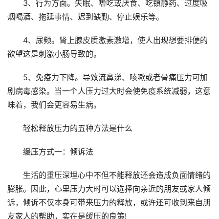
3、行为方面。失眠、嗜吃或厌食、吃镇静药、过度吸
烟喝酒、拖延事情、迟到缺勤、停止娱乐等。
4、尿频。肾上腺皮质激素激增，使人出现想要排便的
欲望这是刺激小肠导致的。
5、免疫力下降。导致流鼻涕、咳嗽或者骨痛压力可加
剧病毒感染。当一个人压力过大时会使免疫系统减弱，这意
味着，我们会更容易生病。
轻松释放压力的五种方法是什么
缓压方式一：倾诉法
生活的重压深埋心中不但不能释放还会造成负面情绪的
膨胀。因此，心里压力大时可以选择向亲近的朋友或家人倾
诉，倾诉不仅本身可带来压力的释放，或许还可收到来自朋
友家人的帮助，实在是缓压的良策!