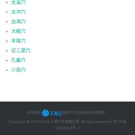
太溪穴
太冲穴
血海穴
大椎穴
丰隆穴
足三里穴
孔最穴
少商穴
本网站由
提供CDN加速/云存储服务
。
Copyright © 2012-2025 人体穴位准确位置, All rights reserved.
京ICP备
16028415号-2