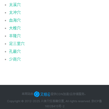
太溪穴
太冲穴
血海穴
大椎穴
丰隆穴
足三里穴
孔最穴
少商穴
本网站由
提供CDN加速/云存储服务
。
Copyright © 2012-2025 人体穴位准确位置, All rights reserved.
京ICP备
16028415号-2