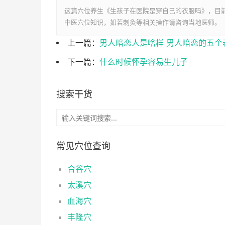
这篇穴位养生《生孩子在医院是穿自己的衣服吗》，目
中医穴位知识，如若刺灸等相关操作请咨询当地医师。
上一篇：
男人暗恋人是啥样 男人暗恋的五个
下一篇：
什么时候怀孕容易生儿子
搜索干货
常见穴位查询
合谷穴
太溪穴
血海穴
丰隆穴