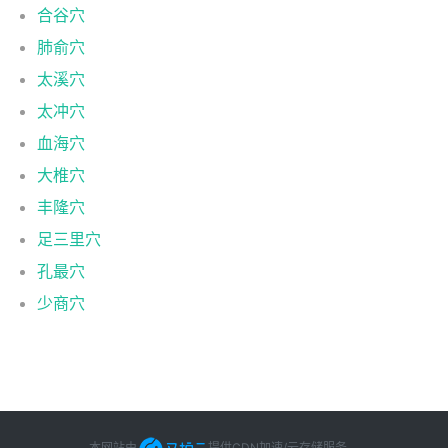
合谷穴
肺俞穴
太溪穴
太冲穴
血海穴
大椎穴
丰隆穴
足三里穴
孔最穴
少商穴
本网站由
提供CDN加速/云存储服务
。