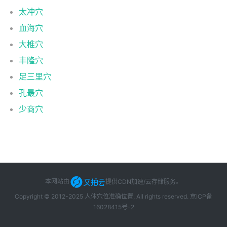
太冲穴
血海穴
大椎穴
丰隆穴
足三里穴
孔最穴
少商穴
本网站由
提供CDN加速/云存储服务
。
Copyright © 2012-2025 人体穴位准确位置, All rights reserved.
京ICP备
16028415号-2