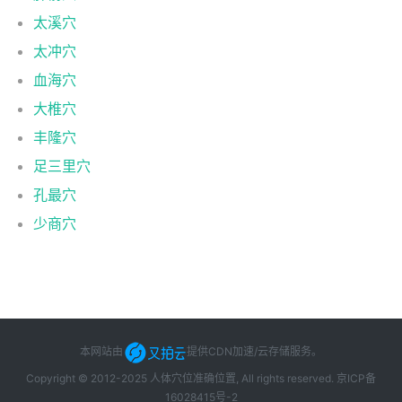
太溪穴
太冲穴
血海穴
大椎穴
丰隆穴
足三里穴
孔最穴
少商穴
本网站由
提供CDN加速/云存储服务
。
Copyright © 2012-2025 人体穴位准确位置, All rights reserved.
京ICP备
16028415号-2