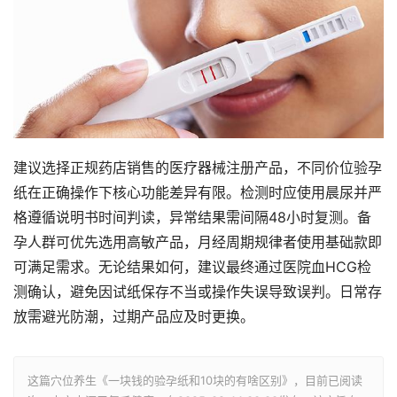
建议选择正规药店销售的医疗器械注册产品，不同价位验孕
纸在正确操作下核心功能差异有限。检测时应使用晨尿并严
格遵循说明书时间判读，异常结果需间隔48小时复测。备
孕人群可优先选用高敏产品，月经周期规律者使用基础款即
可满足需求。无论结果如何，建议最终通过医院血HCG检
测确认，避免因试纸保存不当或操作失误导致误判。日常存
放需避光防潮，过期产品应及时更换。
这篇穴位养生《一块钱的验孕纸和10块的有啥区别》，目前已阅读