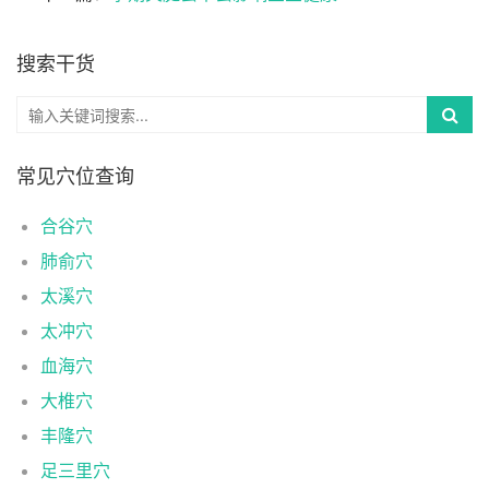
搜索干货
常见穴位查询
合谷穴
肺俞穴
太溪穴
太冲穴
血海穴
大椎穴
丰隆穴
足三里穴