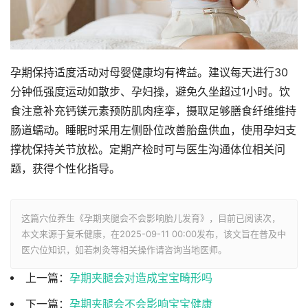
孕期保持适度活动对母婴健康均有裨益。建议每天进行30
分钟低强度运动如散步、孕妇操，避免久坐超过1小时。饮
食注意补充钙镁元素预防肌肉痉挛，摄取足够膳食纤维维持
肠道蠕动。睡眠时采用左侧卧位改善胎盘供血，使用孕妇支
撑枕保持关节放松。定期产检时可与医生沟通体位相关问
题，获得个性化指导。
这篇穴位养生《孕期夹腿会不会影响胎儿发育》，目前已阅读
次，
本文来源于复禾健康，在2025-09-11 00:00发布，该文旨在普及中
医穴位知识，如若刺灸等相关操作请咨询当地医师。
上一篇：
孕期夹腿会对造成宝宝畸形吗
下一篇：
孕期夹腿会不会影响宝宝健康