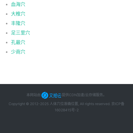
血海穴
大椎穴
丰隆穴
足三里穴
孔最穴
少商穴
本网站由
提供CDN加速/云存储服务
。
Copyright © 2012-2025 人体穴位准确位置, All rights reserved.
京ICP备
16028415号-2