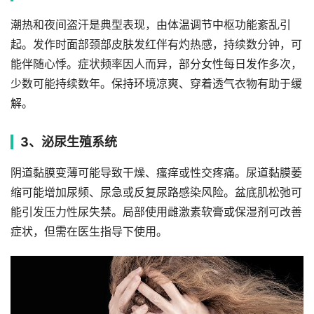
潮热和夜间盗汗是典型表现，由体温调节中枢功能紊乱引
起。发作时面部颈部皮肤发红伴有灼热感，持续数分钟，可
能伴随心悸。症状频率因人而异，部分女性每日发作多次，
少数可能持续数年。保持环境凉爽、穿着透气衣物有助于缓
解。
3、泌尿生殖系统
阴道黏膜变薄可能导致干燥、瘙痒或性交疼痛。尿道黏膜萎
缩可能增加尿频、尿急或反复尿路感染风险。盆底肌松弛可
能引发压力性尿失禁。局部使用雌激素软膏或保湿剂可改善
症状，但需在医生指导下使用。