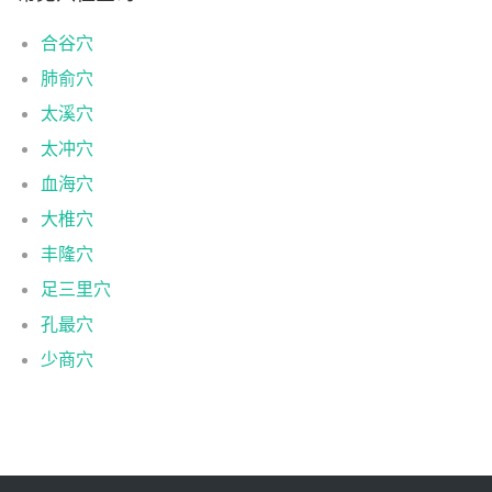
合谷穴
肺俞穴
太溪穴
太冲穴
血海穴
大椎穴
丰隆穴
足三里穴
孔最穴
少商穴