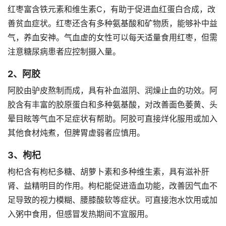
红枣富含铁元素和维生素C，有助于促进血红蛋白合成，改
善贫血症状。红枣还含有多种氨基酸和矿物质，能够补中益
气，养血安神。气血虚的女性可以每天适量食用红枣，但需
注意糖尿病患者应控制摄入量。
2、阿胶
阿胶由驴皮熬制而成，具有补血滋阴、润燥止血的功效。阿
胶含有丰富的胶原蛋白和多种氨基酸，对改善面色萎黄、头
晕目眩等气血不足症状有帮助。阿胶可直接烊化服用或加入
其他食材炖煮，但脾胃虚弱者应慎用。
3、枸杞
枸杞含有枸杞多糖、胡萝卜素和多种维生素，具有滋补肝
肾、益精明目的作用。枸杞能促进造血功能，改善因气血不
足导致的视力模糊、腰膝酸软等症状。可直接泡水饮用或加
入粥中食用，但感冒发热期间不宜服用。