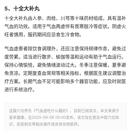
5、十全大补丸
十全大补丸由人参、肉桂、川芎等十味药材组成，具有温补
气血的功效。适用于气血两虚伴有畏寒肢冷等症状。阴虚火
旺者慎用，服药期间应忌食生冷食物。
气血虚患者除饮食调理外，还应注意保持规律作息，避免过
度劳累。适当进行散步、瑜伽等温和运动有助于气血运行。
保持心情愉悦，避免情绪波动过大。冬季注意保暖，夏季避
免贪凉。定期复查血常规等相关指标，根据医生建议调整治
疗方案。长期气血不足可能影响多个器官功能，应及时就医
进行系统治疗。
这篇穴位养生《气血虚吃什么最好》，目前已阅读
次，本文来源于
复禾健康，在2025-09-08 00:00发布，该文旨在普及中医穴位知
识，如若刺灸等相关操作请咨询当地医师。