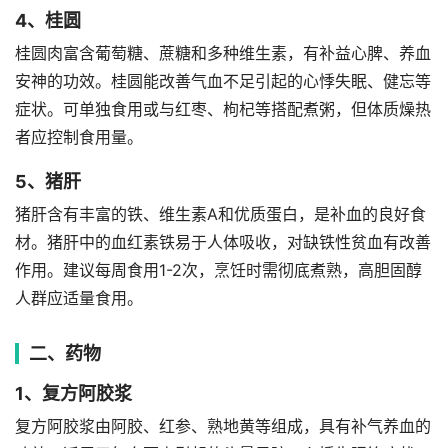
4、桂圆
桂圆肉富含葡萄糖、蔗糖和多种维生素，有补益心脾、养血
安神的功效。桂圆能改善气血不足引起的心悸失眠、健忘等
症状。可单独食用或与红枣、枸杞等搭配煮粥，但体质燥热
者应控制食用量。
5、猪肝
猪肝含有丰富的铁、维生素A和优质蛋白，是补血的良好食
材。猪肝中的血红素铁易于人体吸收，对缺铁性贫血有改善
作用。建议每周食用1-2次，烹饪时需彻底煮熟，高胆固醇
人群应适量食用。
二、药物
1、复方阿胶浆
复方阿胶浆由阿胶、红参、熟地黄等组成，具有补气养血的