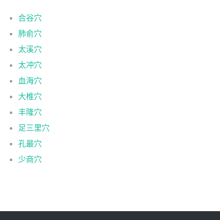
合谷穴
肺俞穴
太溪穴
太冲穴
血海穴
大椎穴
丰隆穴
足三里穴
孔最穴
少商穴