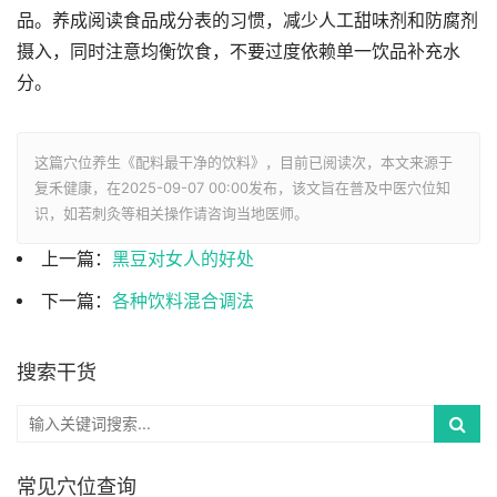
品。养成阅读食品成分表的习惯，减少人工甜味剂和防腐剂
摄入，同时注意均衡饮食，不要过度依赖单一饮品补充水
分。
这篇穴位养生《配料最干净的饮料》，目前已阅读
次，本文来源于
复禾健康，在2025-09-07 00:00发布，该文旨在普及中医穴位知
识，如若刺灸等相关操作请咨询当地医师。
上一篇：
黑豆对女人的好处
下一篇：
各种饮料混合调法
搜索干货
常见穴位查询