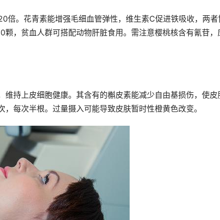
20倍。花青素能增强毛细血管弹性，维生素C促进铁吸收，两者
-20颗，贫血人群可搭配动物肝脏食用。需注意樱桃核含有氰苷，
A，维持上皮细胞健康。其含有的槲皮素能减少自由基损伤，使皮
4次，每次半根。过量摄入可能导致皮肤暂时性橙黄色改变。