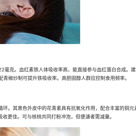
达22毫克。血红素铁人体吸收率高，能直接参与血红蛋白合成。建
搭配青椒炒制可提升铁吸收率。高胆固醇人群应控制食用频率。
循环。其黑色外皮中的花青素具有抗氧化作用，配合丰富的铜元
后吸收更佳。可与核桃共同打粉冲泡，但便溏者需减量。