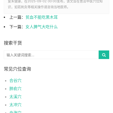
复禾健康，在2025-09-02 00:00发布，该文旨在普及中医穴位知
识，如若刺灸等相关操作请咨询当地医师。
上一篇：
贫血不能吃黑木耳
下一篇：
女人脾气大吃什么
搜索干货
常见穴位查询
合谷穴
肺俞穴
太溪穴
太冲穴
血海穴