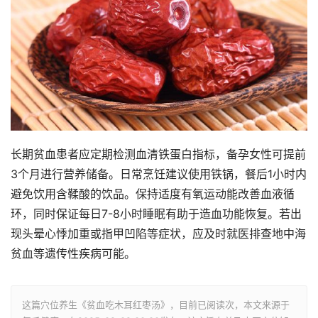
长期贫血患者应定期检测血清铁蛋白指标，备孕女性可提前
3个月进行营养储备。日常烹饪建议使用铁锅，餐后1小时内
避免饮用含鞣酸的饮品。保持适度有氧运动能改善血液循
环，同时保证每日7-8小时睡眠有助于造血功能恢复。若出
现头晕心悸加重或指甲凹陷等症状，应及时就医排查地中海
贫血等遗传性疾病可能。
这篇穴位养生《贫血吃木耳红枣汤》，目前已阅读
次，本文来源于