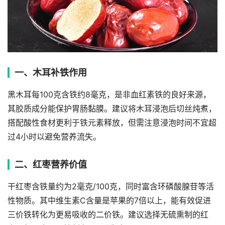
一、木耳补铁作用
黑木耳每100克含铁约8毫克，是非血红素铁的良好来源，
其胶质成分能保护胃肠黏膜。建议将木耳浸泡后切丝炖煮，
搭配酸性食材更利于铁元素释放，但需注意浸泡时间不宜超
过4小时以避免营养流失。
二、红枣营养价值
干红枣含铁量约为2毫克/100克，同时富含环磷酸腺苷等活
性物质。其中维生素C含量是苹果的7倍以上，能有效促进
三价铁转化为更易吸收的二价铁。建议选择无硫熏制的红