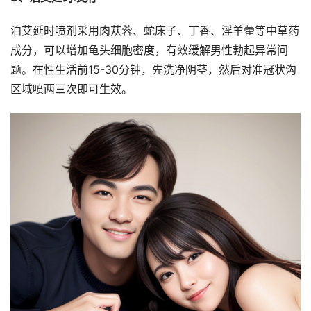
泊艾延时喷剂采用肉苁蓉、蛇床子、丁香、淫羊藿等中草药
成分，可以增加龟头细胞密度，有效缓解男性勃起异常问
题。在性生活前15-30分钟，先洗净阴茎，然后对准冠状沟
区域喷两三次即可生效。