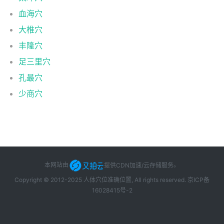
血海穴
大椎穴
丰隆穴
足三里穴
孔最穴
少商穴
本网站由
提供CDN加速/云存储服务
。
Copyright © 2012-2025 人体穴位准确位置, All rights reserved.
京ICP备
16028415号-2