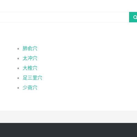
肺俞穴
太冲穴
大椎穴
足三里穴
少商穴