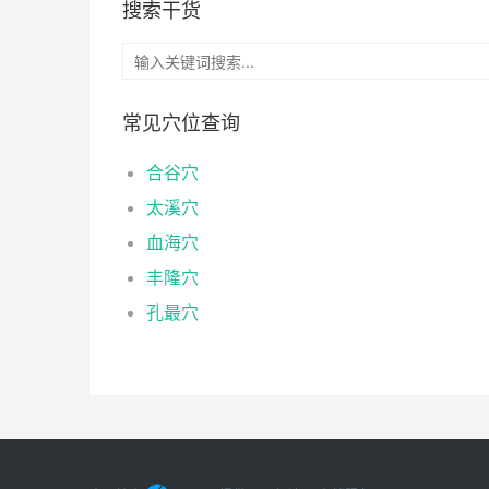
搜索干货
常见穴位查询
合谷穴
太溪穴
血海穴
丰隆穴
孔最穴