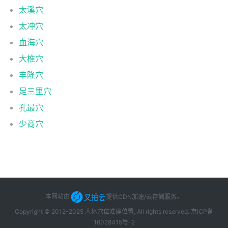
太溪穴
太冲穴
血海穴
大椎穴
丰隆穴
足三里穴
孔最穴
少商穴
本网站由
提供CDN加速/云存储服务
。
Copyright © 2012-2025 人体穴位准确位置, All rights reserved.
京ICP备
16028415号-2