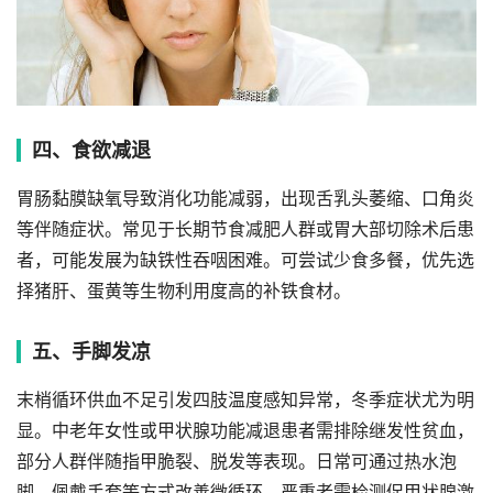
四、食欲减退
胃肠黏膜缺氧导致消化功能减弱，出现舌乳头萎缩、口角炎
等伴随症状。常见于长期节食减肥人群或胃大部切除术后患
者，可能发展为缺铁性吞咽困难。可尝试少食多餐，优先选
择猪肝、蛋黄等生物利用度高的补铁食材。
五、手脚发凉
末梢循环供血不足引发四肢温度感知异常，冬季症状尤为明
显。中老年女性或甲状腺功能减退患者需排除继发性贫血，
部分人群伴随指甲脆裂、脱发等表现。日常可通过热水泡
脚、佩戴手套等方式改善微循环，严重者需检测促甲状腺激