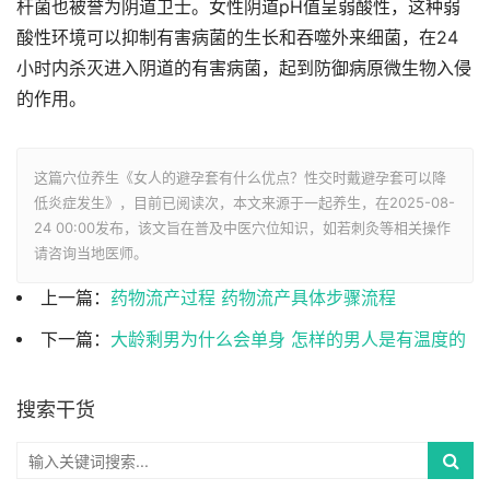
杆菌也被誉为阴道卫士。女性阴道pH值呈弱酸性，这种弱
酸性环境可以抑制有害病菌的生长和吞噬外来细菌，在24
小时内杀灭进入阴道的有害病菌，起到防御病原微生物入侵
的作用。
这篇穴位养生《女人的避孕套有什么优点？性交时戴避孕套可以降
低炎症发生》，目前已阅读
次，本文来源于一起养生，在2025-08-
24 00:00发布，该文旨在普及中医穴位知识，如若刺灸等相关操作
请咨询当地医师。
上一篇：
药物流产过程 药物流产具体步骤流程
下一篇：
大龄剩男为什么会单身 怎样的男人是有温度的
搜索干货