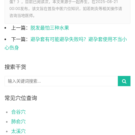
蛋？》，目前已阅读
次，本文来源于一起养生，在2025-08-21
00:00发布，该文旨在普及中医穴位知识，如若刺灸等相关操作请
咨询当地医师。
上一篇：
脱发最怕三种水果
下一篇：
避孕套有可能避孕失败吗？避孕套使用不当小
心伤身
搜索干货
常见穴位查询
合谷穴
肺俞穴
太溪穴