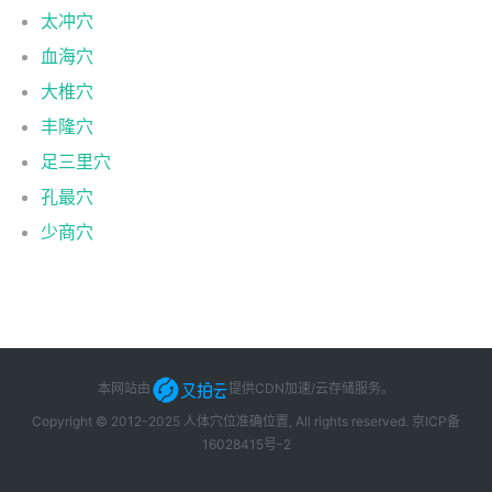
太冲穴
血海穴
大椎穴
丰隆穴
足三里穴
孔最穴
少商穴
本网站由
提供CDN加速/云存储服务
。
Copyright © 2012-2025 人体穴位准确位置, All rights reserved.
京ICP备
16028415号-2