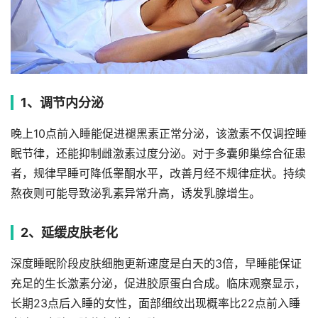
1、调节内分泌
晚上10点前入睡能促进褪黑素正常分泌，该激素不仅调控睡
眠节律，还能抑制雌激素过度分泌。对于多囊卵巢综合征患
者，规律早睡可降低睾酮水平，改善月经不规律症状。持续
熬夜则可能导致泌乳素异常升高，诱发乳腺增生。
2、延缓皮肤老化
深度睡眠阶段皮肤细胞更新速度是白天的3倍，早睡能保证
充足的生长激素分泌，促进胶原蛋白合成。临床观察显示，
长期23点后入睡的女性，面部细纹出现概率比22点前入睡