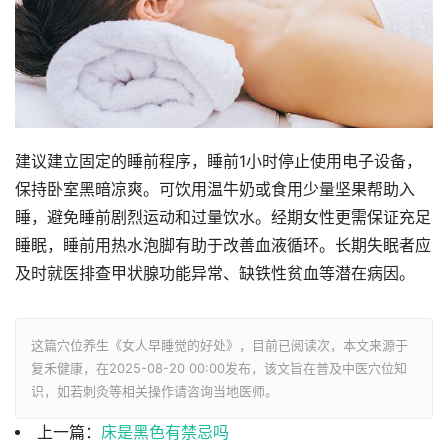
建议建立固定的睡前程序，睡前1小时停止使用电子设备，
保持卧室黑暗凉爽。可饮用温牛奶或食用少量坚果帮助入
睡，避免睡前剧烈运动和过量饮水。经期女性更需保证充足
睡眠，睡前用热水泡脚有助于改善血液循环。长期失眠者应
及时就医排查甲状腺功能异常、缺铁性贫血等潜在病因。
这篇穴位养生《女人早睡觉的好处》，目前已阅读
次，本文来源于
复禾健康，在2025-08-20 00:00发布，该文旨在普及中医穴位知
识，如若刺灸等相关操作请咨询当地医师。
上一篇：
床是黑色有禁忌吗