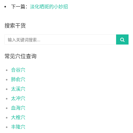
下一篇：
淡化晒斑的小妙招
搜索干货
常见穴位查询
合谷穴
肺俞穴
太溪穴
太冲穴
血海穴
大椎穴
丰隆穴