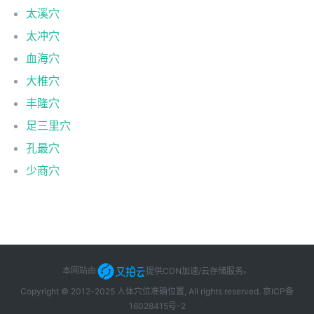
太溪穴
太冲穴
血海穴
大椎穴
丰隆穴
足三里穴
孔最穴
少商穴
本网站由
提供CDN加速/云存储服务
。
Copyright © 2012-2025 人体穴位准确位置, All rights reserved.
京ICP备
16028415号-2