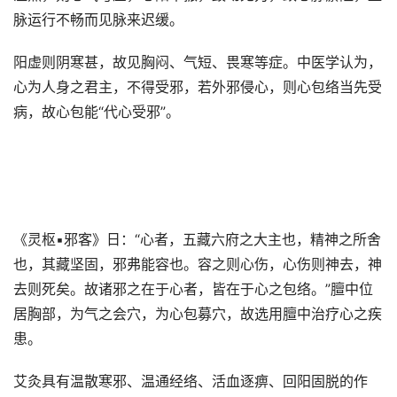
脉运行不畅而见脉来迟缓。
阳虚则阴寒甚，故见胸闷、气短、畏寒等症。中医学认为，
心为人身之君主，不得受邪，若外邪侵心，则心包络当先受
病，故心包能“代心受邪”。
《灵枢▪邪客》日：“心者，五藏六府之大主也，精神之所舍
也，其藏坚固，邪弗能容也。容之则心伤，心伤则神去，神
去则死矣。故诸邪之在于心者，皆在于心之包络。”膻中位
居胸部，为气之会穴，为心包募穴，故选用膻中治疗心之疾
患。
艾灸具有温散寒邪、温通经络、活血逐痹、回阳固脱的作