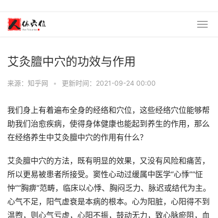
艾灸膻中穴的功效与作用
来源：知乎网
•
更新时间：2021-09-24 00:00
我们身上有着遍布全身的经络和穴位，这些经络穴位能够帮
助我们治愈疾病，使得身体健康也能起到养生的作用，那么
在经络养生中艾灸膻中穴的作用有什么？
艾灸膻中穴的方法，既有明显的效果，又没有风险和痛苦，
所以更易被患者所接受。窦性心动过缓属中医学“心悸”“怔
忡”“胸痹”范畴，临床以心悸、胸闷乏力、脉迟或结代为主。
心气不足，阳气虚衰是本病的根本。心为阳脏，心阳得不到
温煦，则心气亏虚，心阳不振，鼓动无力，致心脉瘀阻，血