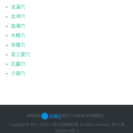
太溪穴
太冲穴
血海穴
大椎穴
丰隆穴
足三里穴
孔最穴
少商穴
本网站由
提供CDN加速/云存储服务
。
Copyright © 2012-2025 人体穴位准确位置, All rights reserved.
京ICP备
16028415号-2