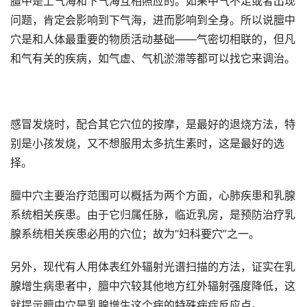
膻中是上气海和下气海互相照应的。如果中气不足或者出现
问题，肯定会影响到下气海，进而影响到全身。所以说膻中
穴是和人体最重要的物质活动基础——气密切相联的，但凡
和气有关的疾病，如气虚、气机淤滞等都可以找它来调治。
感冒发烧时，配合其它穴位的按摩，是最好的退烧方法，特
别是小孩发烧，又不想服用太多抗生素时，这是最好的选
择。
膻中穴主要治疗范围可以概括为两个方面，心肺疾患和乳腺
系统相关疾患。由于它归属任脉，临近乳房，是预防治疗乳
腺系统相关疾患必用的穴位；故为“妇科要穴”之一。
另外，现代有人用体表红外辐射光谱扫描的方法，证实在乳
腺增生病患者中，膻中穴较其他地方红外辐射强度降低，这
就提示膻中穴是乳腺增生这个病的特殊病症反应点。