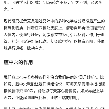
用。《医学入门》载：“凡病药之不及，针之不到，必须灸
之。”
现代研究提示艾灸通过艾叶中的多种化学成分燃烧后产生的
抗氧化物质，附着在穴位处皮肤上，借助灸热再通过腧穴深
入体内，使血行旺盛，刺激感觉神经可引起反射，作用于血
管、神经可促进新陈代谢。艾灸膻中穴可以振奋心阳，使血
脉运行通畅，脉动有力。
膻中穴的作用
我们身上携带着各种各样能治愈我们疾病的“灵丹妙药”。比
如说，膻中穴就能让我们情绪愉悦，可每天早晚用中指指腹
按揉膻中穴100次，能让您每天都心情愉悦。如果再配上华
盖穴，还能起到理气化痰、止咳平喘的作用。